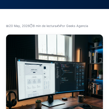
📅
20 May, 2026
⏱️
8 min de lectura
✍️
Por Geeks Agencia