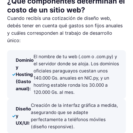
¿Qué componentes determinan el
costo de un sitio web?
Cuando recibís una cotización de diseño web,
debés tener en cuenta qué gastos son fijos anuales
y cuáles corresponden al trabajo de desarrollo
único:
El nombre de tu web (.com o .com.py) y
Dominio
el servidor donde se aloja. Los dominios
y
oficiales paraguayos cuestan unos
Hosting
140.000 Gs. anuales en NIC.py, y un
(Gasto
hosting estable ronda los 30.000 a
anual):
120.000 Gs. al mes.
Creación de la interfaz gráfica a medida,
Diseño
asegurando que se adapte
y
perfectamente a teléfonos móviles
UX/UI:
(diseño responsive).