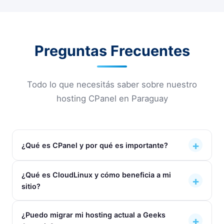
Preguntas Frecuentes
Todo lo que necesitás saber sobre nuestro
hosting CPanel en Paraguay
+
¿Qué es CPanel y por qué es importante?
CPanel es el panel de control de hosting más
¿Qué es CloudLinux y cómo beneficia a mi
+
utilizado del mundo. Con él podés administrar
sitio?
todos los aspectos de tu hosting: subir archivos,
crear cuentas de correo, gestionar bases de
CloudLinux es un sistema operativo
¿Puedo migrar mi hosting actual a Geeks
datos, instalar WordPress con un clic y mucho
+
especialmente diseñado para hosting