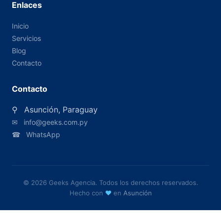
Enlaces
Inicio
Servicios
Blog
Contacto
Contacto
⚲
Asunción, Paraguay
✉
info@geeks.com.py
☎
WhatsApp
© 2026 Geeks Agencia. Todos los derechos reservados.
Hecho con
♥
en
Asunción