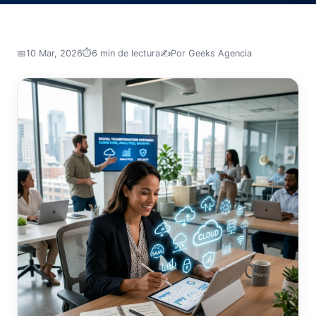
📅
10 Mar, 2026
⏱️
6 min de lectura
✍️
Por Geeks Agencia