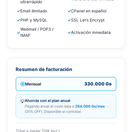
ultrarrápido
✓
Email ilimitado
✓
CPanel en español
✓
PHP y MySQL
✓
SSL Let’s Encrypt
Webmail / POP3 /
✓
✓
Activación inmediata
IMAP
Resumen de facturación
330.000 Gs
Mensual
💡
Ahorrás con el plan anual
Pagando anual el costo baja a
264.000 Gs/mes
(20% OFF). Disponible al contratar.
Total a pagar (IVA incl.)